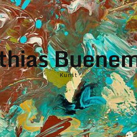
thias Buene
Kunst